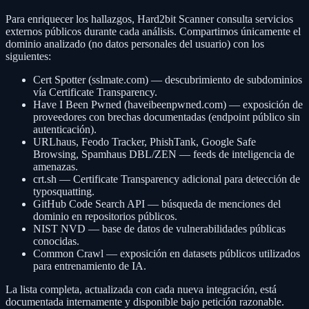
Para enriquecer los hallazgos, Hard2bit Scanner consulta servicios
externos públicos durante cada análisis. Compartimos únicamente el
dominio analizado (no datos personales del usuario) con los
siguientes:
Cert Spotter (sslmate.com) — descubrimiento de subdominios
vía Certificate Transparency.
Have I Been Pwned (haveibeenpwned.com) — exposición de
proveedores con brechas documentadas (endpoint público sin
autenticación).
URLhaus, Feodo Tracker, PhishTank, Google Safe
Browsing, Spamhaus DBL/ZEN — feeds de inteligencia de
amenazas.
crt.sh — Certificate Transparency adicional para detección de
typosquatting.
GitHub Code Search API — búsqueda de menciones del
dominio en repositorios públicos.
NIST NVD — base de datos de vulnerabilidades públicas
conocidas.
Common Crawl — exposición en datasets públicos utilizados
para entrenamiento de IA.
La lista completa, actualizada con cada nueva integración, está
documentada internamente y disponible bajo petición razonable.