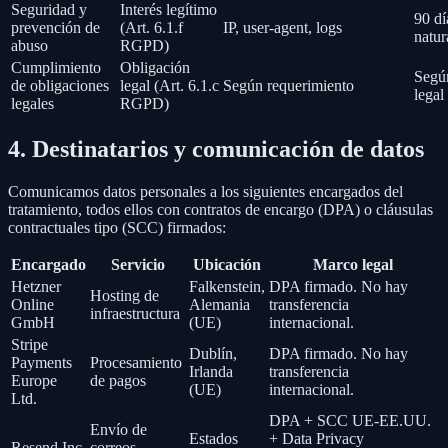
Seguridad y
Interés legítimo
90 dí
prevención de
(Art. 6.1.f
IP, user-agent, logs
natur
abuso
RGPD)
Cumplimiento
Obligación
Segú
de obligaciones
legal (Art. 6.1.c
Según requerimiento
legal
legales
RGPD)
4. Destinatarios y comunicación de datos
Comunicamos datos personales a los siguientes encargados del
tratamiento, todos ellos con contratos de encargo (DPA) o cláusulas
contractuales tipo (SCC) firmados:
Encargado
Servicio
Ubicación
Marco legal
Hetzner
Falkenstein,
DPA firmado. No hay
Hosting de
Online
Alemania
transferencia
infraestructura
GmbH
(UE)
internacional.
Stripe
Dublín,
DPA firmado. No hay
Payments
Procesamiento
Irlanda
transferencia
Europe
de pagos
(UE)
internacional.
Ltd.
DPA + SCC UE-EE.UU.
Envío de
Estados
+ Data Privacy
Resend Inc.
correos