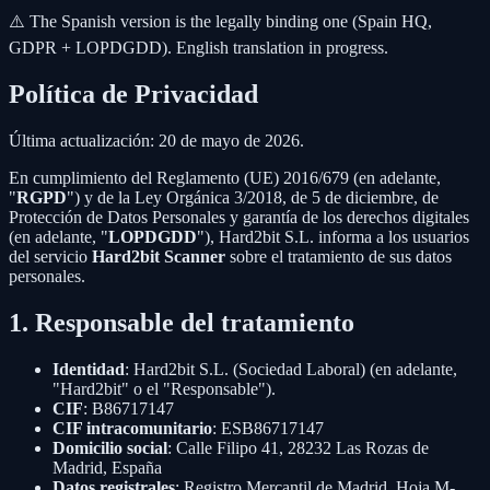
⚠️ The Spanish version is the legally binding one (Spain HQ,
GDPR + LOPDGDD). English translation in progress.
Política de Privacidad
Última actualización: 20 de mayo de 2026.
En cumplimiento del Reglamento (UE) 2016/679 (en adelante,
"
RGPD
") y de la Ley Orgánica 3/2018, de 5 de diciembre, de
Protección de Datos Personales y garantía de los derechos digitales
(en adelante, "
LOPDGDD
"), Hard2bit S.L. informa a los usuarios
del servicio
Hard2bit Scanner
sobre el tratamiento de sus datos
personales.
1. Responsable del tratamiento
Identidad
: Hard2bit S.L. (Sociedad Laboral) (en adelante,
"Hard2bit" o el "Responsable").
CIF
: B86717147
CIF intracomunitario
: ESB86717147
Domicilio social
: Calle Filipo 41, 28232 Las Rozas de
Madrid, España
Datos registrales
: Registro Mercantil de Madrid, Hoja M-