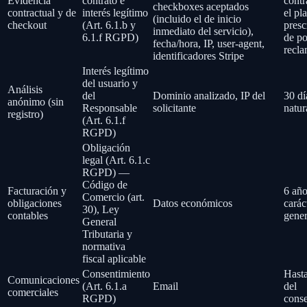
Evidencia
contrato e
contr
checkboxes aceptados
contractual y de
interés legítimo
el pl
(incluido el de inicio
checkout
(Art. 6.1.b y
presc
inmediato del servicio),
6.1.f RGPD)
de po
fecha/hora, IP, user-agent,
recl
identificadores Stripe
Interés legítimo
del usuario y
Análisis
del
Dominio analizado, IP del
30 dí
anónimo (sin
Responsable
solicitante
natur
registro)
(Art. 6.1.f
RGPD)
Obligación
legal (Art. 6.1.c
RGPD) —
Código de
Facturación y
6 año
Comercio (art.
obligaciones
Datos económicos
carác
30), Ley
contables
gener
General
Tributaria y
normativa
fiscal aplicable
Consentimiento
Hasta
Comunicaciones
(Art. 6.1.a
Email
del
comerciales
RGPD)
conse