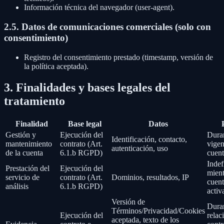
Información técnica del navegador (user-agent).
2.5. Datos de comunicaciones comerciales (solo con
consentimiento)
Registro del consentimiento prestado (timestamp, versión de
la política aceptada).
3. Finalidades y bases legales del
tratamiento
Finalidad
Base legal
Datos
Gestión y
Ejecución del
Duran
Identificación, contacto,
mantenimiento
contrato (Art.
vigen
autenticación, uso
de la cuenta
6.1.b RGPD)
cuen
Indef
Prestación del
Ejecución del
mient
servicio de
contrato (Art.
Dominios, resultados, IP
cuent
análisis
6.1.b RGPD)
activ
Versión de
Duran
Términos/Privacidad/Cookies
Ejecución del
relac
aceptada, texto de los