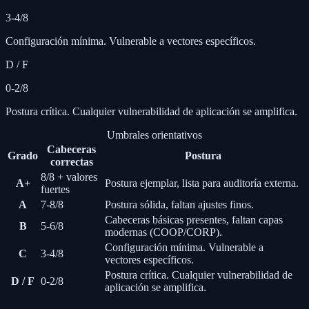
3-4/8
Configuración mínima. Vulnerable a vectores específicos.
D / F
0-2/8
Postura crítica. Cualquier vulnerabilidad de aplicación se amplifica.
Umbrales orientativos
Cabeceras
Grado
Postura
correctas
8/8 + valores
A+
Postura ejemplar, lista para auditoría externa.
fuertes
A
7-8/8
Postura sólida, faltan ajustes finos.
Cabeceras básicas presentes, faltan capas
B
5-6/8
modernas (COOP/CORP).
Configuración mínima. Vulnerable a
C
3-4/8
vectores específicos.
Postura crítica. Cualquier vulnerabilidad de
D / F
0-2/8
aplicación se amplifica.