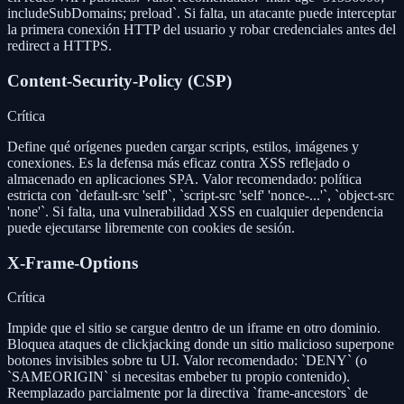
includeSubDomains; preload`. Si falta, un atacante puede interceptar
la primera conexión HTTP del usuario y robar credenciales antes del
redirect a HTTPS.
Content-Security-Policy (CSP)
Crítica
Define qué orígenes pueden cargar scripts, estilos, imágenes y
conexiones. Es la defensa más eficaz contra XSS reflejado o
almacenado en aplicaciones SPA. Valor recomendado: política
estricta con `default-src 'self'`, `script-src 'self' 'nonce-...'`, `object-src
'none'`. Si falta, una vulnerabilidad XSS en cualquier dependencia
puede ejecutarse libremente con cookies de sesión.
X-Frame-Options
Crítica
Impide que el sitio se cargue dentro de un iframe en otro dominio.
Bloquea ataques de clickjacking donde un sitio malicioso superpone
botones invisibles sobre tu UI. Valor recomendado: `DENY` (o
`SAMEORIGIN` si necesitas embeber tu propio contenido).
Reemplazado parcialmente por la directiva `frame-ancestors` de