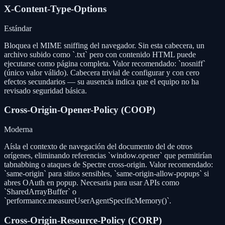
X-Content-Type-Options
Estándar
Bloquea el MIME sniffing del navegador. Sin esta cabecera, un
archivo subido como `.txt` pero con contenido HTML puede
ejecutarse como página completa. Valor recomendado: `nosniff`
(único valor válido). Cabecera trivial de configurar y con cero
efectos secundarios — su ausencia indica que el equipo no ha
revisado seguridad básica.
Cross-Origin-Opener-Policy (COOP)
Moderna
Aísla el contexto de navegación del documento del de otros
orígenes, eliminando referencias `window.opener` que permitirían
tabnabbing o ataques de Spectre cross-origin. Valor recomendado:
`same-origin` para sitios sensibles, `same-origin-allow-popups` si
abres OAuth en popup. Necesaria para usar APIs como
`SharedArrayBuffer` o
`performance.measureUserAgentSpecificMemory()`.
Cross-Origin-Resource-Policy (CORP)