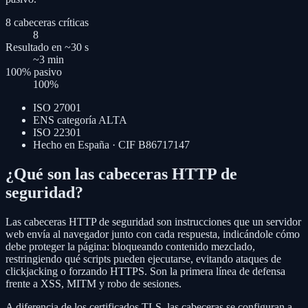
8 cabeceras críticas
8
Resultado en ~30 s
~3
min
100% pasivo
100
%
ISO 27001
ENS categoría ALTA
ISO 22301
Hecho en España · CIF B86717147
¿Qué son las cabeceras HTTP de
seguridad?
Las cabeceras HTTP de seguridad son instrucciones que un servidor
web envía al navegador junto con cada respuesta, indicándole cómo
debe proteger la página: bloqueando contenido mezclado,
restringiendo qué scripts pueden ejecutarse, evitando ataques de
clickjacking o forzando HTTPS. Son la primera línea de defensa
frente a XSS, MITM y robo de sesiones.
A diferencia de los certificados TLS, las cabeceras se configuran a