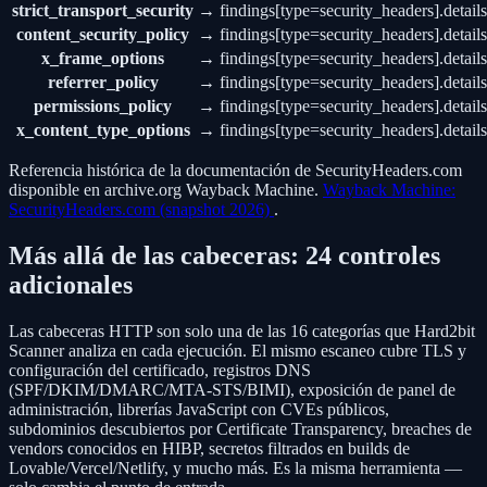
strict_transport_security
→
findings[type=security_headers].details
content_security_policy
→
findings[type=security_headers].details
x_frame_options
→
findings[type=security_headers].detail
referrer_policy
→
findings[type=security_headers].details
permissions_policy
→
findings[type=security_headers].detail
x_content_type_options
→
findings[type=security_headers].detail
Referencia histórica de la documentación de SecurityHeaders.com
disponible en archive.org Wayback Machine.
Wayback Machine:
SecurityHeaders.com (snapshot 2026)
.
Más allá de las cabeceras: 24 controles
adicionales
Las cabeceras HTTP son solo una de las 16 categorías que Hard2bit
Scanner analiza en cada ejecución. El mismo escaneo cubre TLS y
configuración del certificado, registros DNS
(SPF/DKIM/DMARC/MTA-STS/BIMI), exposición de panel de
administración, librerías JavaScript con CVEs públicos,
subdominios descubiertos por Certificate Transparency, breaches de
vendors conocidos en HIBP, secretos filtrados en builds de
Lovable/Vercel/Netlify, y mucho más. Es la misma herramienta —