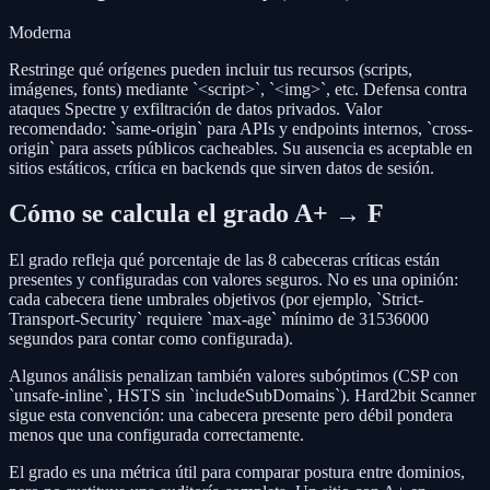
Moderna
Restringe qué orígenes pueden incluir tus recursos (scripts,
imágenes, fonts) mediante `<script>`, `<img>`, etc. Defensa contra
ataques Spectre y exfiltración de datos privados. Valor
recomendado: `same-origin` para APIs y endpoints internos, `cross-
origin` para assets públicos cacheables. Su ausencia es aceptable en
sitios estáticos, crítica en backends que sirven datos de sesión.
Cómo se calcula el grado A+ → F
El grado refleja qué porcentaje de las 8 cabeceras críticas están
presentes y configuradas con valores seguros. No es una opinión:
cada cabecera tiene umbrales objetivos (por ejemplo, `Strict-
Transport-Security` requiere `max-age` mínimo de 31536000
segundos para contar como configurada).
Algunos análisis penalizan también valores subóptimos (CSP con
`unsafe-inline`, HSTS sin `includeSubDomains`). Hard2bit Scanner
sigue esta convención: una cabecera presente pero débil pondera
menos que una configurada correctamente.
El grado es una métrica útil para comparar postura entre dominios,